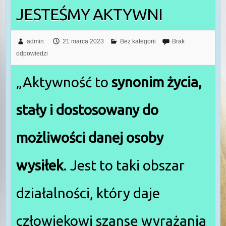
JESTEŚMY AKTYWNI
admin
21 marca 2023
Bez kategorii
Brak
odpowiedzi
„Aktywność to
synonim życia,
stały i dostosowany do
możliwości danej osoby
wysiłek
. Jest to taki obszar
działalności, który daje
człowiekowi szansę wyrażania