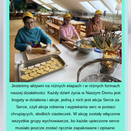
Jesteśmy aktywni na różnych etapach i w różnych formach
naszej działalności. Każdy dzień życia w Naszym Domu jest
bogaty w działania i akcje, jedną z nich jest akcja Serce za
Serce, czyli akcja robienia i wypiekania serc w postaci
chrupiących, słodkich ciasteczek. W akcję zostały włączone
wszystkie grupy wychowawcze, bo każde upieczone serce
musiało jeszcze zostać ręcznie zapakowane i opisane.