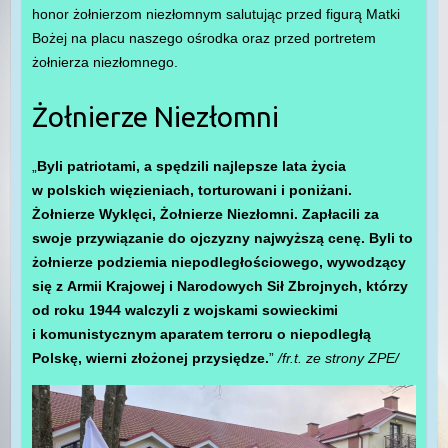
honor żołnierzom niezłomnym salutując przed figurą Matki
Bożej na placu naszego ośrodka oraz przed portretem
żołnierza niezłomnego.
Żołnierze Niezłomni
„
Byli patriotami, a spędzili najlepsze lata życia
w polskich więzieniach, torturowani i poniżani.
Żołnierze Wyklęci, Żołnierze Niezłomni. Zapłacili za
swoje przywiązanie do ojczyzny najwyższą cenę. Byli to
żołnierze podziemia niepodległościowego, wywodzący
się z Armii Krajowej i Narodowych Sił Zbrojnych, którzy
od roku 1944 walczyli z wojskami sowieckimi
i komunistycznym aparatem terroru o niepodległą
Polskę, wierni złożonej przysiędze.
”
/fr.t. ze strony ZPE/