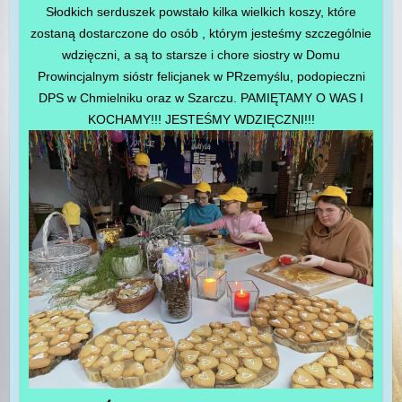
Słodkich serduszek powstało kilka wielkich koszy, które
zostaną dostarczone do osób , którym jesteśmy szczególnie
wdzięczni, a są to starsze i chore siostry w Domu
Prowincjalnym sióstr felicjanek w PRzemyślu, podopieczni
DPS w Chmielniku oraz w Szarczu. PAMIĘTAMY O WAS I
KOCHAMY!!! JESTEŚMY WDZIĘCZNI!!!