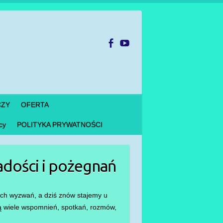
CZY
OFERTA
cy
POLITYKA PRYWATNOŚCI
adości i pożegnań
ych wyzwań, a dziś znów stajemy u
obą wiele wspomnień, spotkań, rozmów,