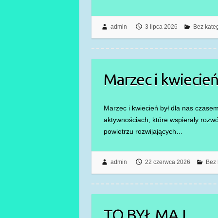
admin
3 lipca 2026
Bez kateg
Marzec i kwieci
Marzec i kwiecień był dla nas czasem
aktywnościach, które wspierały rozw
powietrzu rozwijających…
admin
22 czerwca 2026
Bez 
TO BYŁ MAJ…