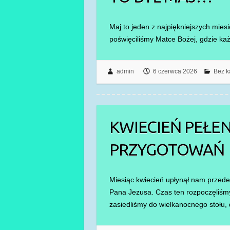
Maj to jeden z najpiękniejszych mie
poświęciliśmy Matce Bożej, gdzie k
admin
6 czerwca 2026
Bez k
KWIECIEŃ PEŁEN
PRZYGOTOWAŃ
Miesiąc kwiecień upłynął nam przed
Pana Jezusa. Czas ten rozpoczęliśmy
zasiedliśmy do wielkanocnego stołu,