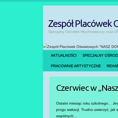
Skip
to
content
Zespół Placówek
Specjalny Ośrodek Wychowawczy oraz Ośr
AKTUALNOŚCI
SPECJALNY OŚRO
PRACOWNIE ARTYSTYCZNE
REHAB
Czerwiec w „Nasz
Ostatni miesiąc roku szkolnego… Jes
progu wakacji. Trudno uwierzyć, jak 
wspólnych…