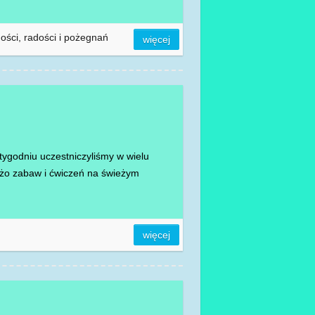
ści, radości i pożegnań
więcej
tygodniu uczestniczyliśmy w wielu
użo zabaw i ćwiczeń na świeżym
więcej