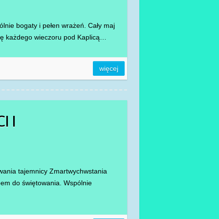
lnie bogaty i pełen wrażeń. Cały maj
się każdego wieczoru pod Kaplicą…
więcej
 I
wania tajemnicy Zmartwychwstania
ępem do świętowania. Wspólnie