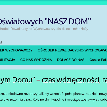
 Oświatowych "NASZ DOM"
odek Rewalidacyjno-Wychowawczy dla dzieci i młodzieży
DEK WYCHOWAWCZY
OŚRODEK REWALIDACYJNO-WYCHOWAW
ILITACJA
CO NAS WYRÓŻNIA
DOŁĄCZ DO NAS
Cookie Poli
ym Domu” – czas wdzięczności, r
zcze niedawno rozpoczynaliśmy wrzesień, pełni planów, nadziei i now
szybko przemija czas. Kolejne dni, tygodnie i miesiące zostawiły za s