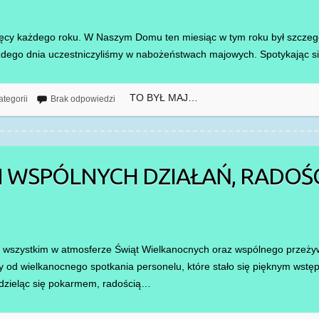
sięcy każdego roku. W Naszym Domu ten miesiąc w tym roku był szczegó
ażdego dnia uczestniczyliśmy w nabożeństwach majowych. Spotykając 
TO BYŁ MAJ…
ategorii
Brak odpowiedzi
 WSPÓLNYCH DZIAŁAŃ, RADOŚCI
e wszystkim w atmosferze Świąt Wielkanocnych oraz wspólnego przeży
 od wielkanocnego spotkania personelu, które stało się pięknym wst
 dzieląc się pokarmem, radością…