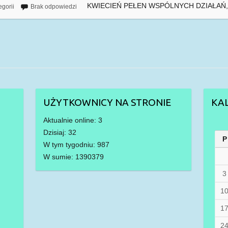
KWIECIEŃ PEŁEN WSPÓLNYCH DZIAŁAŃ
egorii
Brak odpowiedzi
UŻYTKOWNICY NA STRONIE
KA
Aktualnie online: 3
Dzisiaj: 32
P
W tym tygodniu: 987
W sumie: 1390379
3
1
1
2