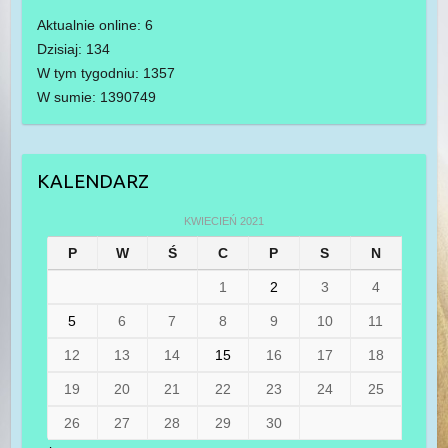
Aktualnie online: 6
Dzisiaj: 134
W tym tygodniu: 1357
W sumie: 1390749
KALENDARZ
KWIECIEŃ 2021
P
W
Ś
C
P
S
N
1
2
3
4
5
6
7
8
9
10
11
12
13
14
15
16
17
18
19
20
21
22
23
24
25
26
27
28
29
30