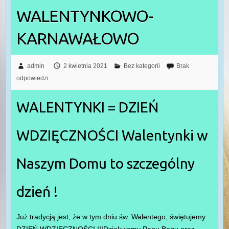
WALENTYNKOWO-
KARNAWAŁOWO
admin
2 kwietnia 2021
Bez kategorii
Brak
odpowiedzi
WALENTYNKI = DZIEŃ
WDZIĘCZNOŚCI Walentynki w
Naszym Domu to szczególny
dzień !
Już tradycją jest, że w tym dniu św. Walentego, świętujemy