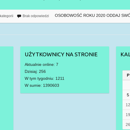
OSOBOWOŚĆ ROKU 2020 ODDAJ SWÓ
kategorii
Brak odpowiedzi
UŻYTKOWNICY NA STRONIE
KA
Aktualnie online: 7
Dzisiaj: 256
P
W tym tygodniu: 1211
W sumie: 1390603
5
1
1
2