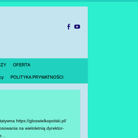
CZY
OFERTA
cy
POLITYKA PRYWATNOŚCI
tywna https://gloswielkopolski.pl/
owania na wieloletnią dyrektor-
je…