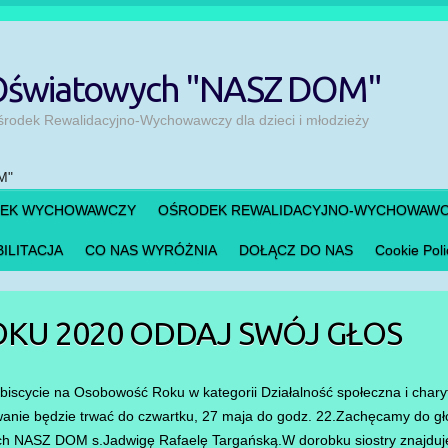
 Oświatowych "NASZ DOM"
odek Rewalidacyjno-Wychowawczy dla dzieci i młodzieży
DEK WYCHOWAWCZY
OŚRODEK REWALIDACYJNO-WYCHOWAW
ILITACJA
CO NAS WYRÓŻNIA
DOŁĄCZ DO NAS
Cookie Poli
KU 2020 ODDAJ SWÓJ GŁOS
iscycie na Osobowość Roku w kategorii Działalność społeczna i charyta
 będzie trwać do czwartku, 27 maja do godz. 22.Zachęcamy do głos
ch NASZ DOM s.Jadwigę Rafaelę Targańską.W dorobku siostry znajdu