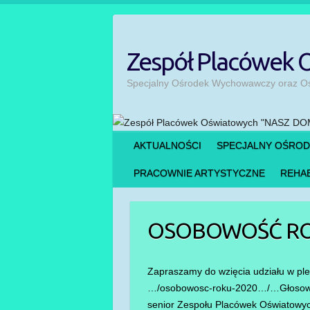
Skip
to
content
Zespół Placówek
Specjalny Ośrodek Wychowawczy oraz Ośr
AKTUALNOŚCI
SPECJALNY OŚRO
PRACOWNIE ARTYSTYCZNE
REHAB
OSOBOWOŚĆ RO
Zapraszamy do wzięcia udziału w pleb
…/osobowosc-roku-2020…/…Głosowanie
senior Zespołu Placówek Oświatowy