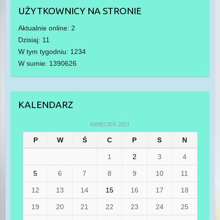
UŻYTKOWNICY NA STRONIE
Aktualnie online: 2
Dzisiaj: 11
W tym tygodniu: 1234
W sumie: 1390626
KALENDARZ
KWIECIEŃ 2021
P
W
Ś
C
P
S
N
1
2
3
4
5
6
7
8
9
10
11
12
13
14
15
16
17
18
19
20
21
22
23
24
25