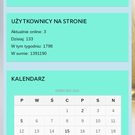
UŻYTKOWNICY NA STRONIE
Aktualnie online: 3
Dzisiaj: 133
W tym tygodniu: 1798
W sumie: 1391190
KALENDARZ
KWIECIEŃ 2021
P
W
Ś
C
P
S
N
1
2
3
4
5
6
7
8
9
10
11
12
13
14
15
16
17
18