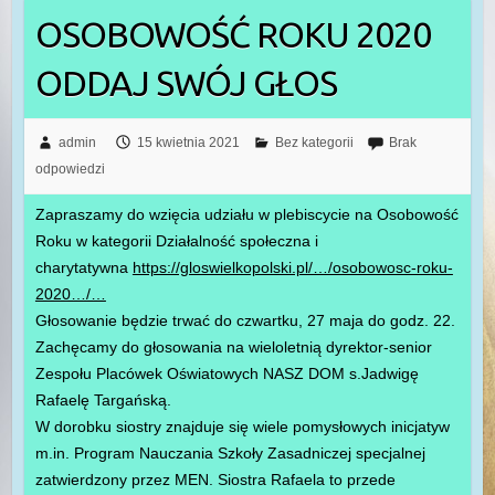
OSOBOWOŚĆ ROKU 2020
ODDAJ SWÓJ GŁOS
admin
15 kwietnia 2021
Bez kategorii
Brak
odpowiedzi
Zapraszamy do wzięcia udziału w plebiscycie na Osobowość
Roku w kategorii Działalność społeczna i
charytatywna
https://gloswielkopolski.pl/…/osobowosc-roku-
2020…/…
Głosowanie będzie trwać do czwartku, 27 maja do godz. 22.
Zachęcamy do głosowania na wieloletnią dyrektor-senior
Zespołu Placówek Oświatowych NASZ DOM s.Jadwigę
Rafaelę Targańską.
W dorobku siostry znajduje się wiele pomysłowych inicjatyw
m.in. Program Nauczania Szkoły Zasadniczej specjalnej
zatwierdzony przez MEN. Siostra Rafaela to przede