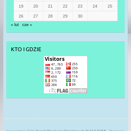
19
20
21
22
23
24
25
26
27
28
29
30
« lut
cze »
KTO I GDZIE