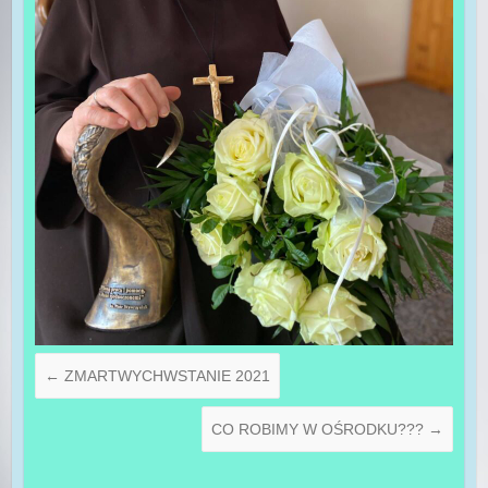
←
ZMARTWYCHWSTANIE 2021
CO ROBIMY W OŚRODKU???
→