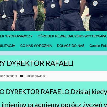
DEK WYCHOWAWCZY
OŚRODEK REWALIDACYJNO-WYCHOWAW
ILITACJA
CO NAS WYRÓŻNIA
DOŁĄCZ DO NAS
Cookie Poli
RY DYREKTOR RAFAELI
Bez kategorii
Brak odpowiedzi
DYREKTOR RAFAELO,Dzisiaj kiedy 
 imieniny,pragniemy oprócz życzeń 