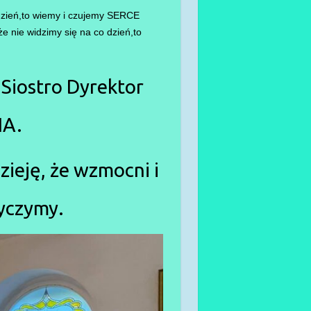
ień,to wiemy i czujemy SERCE
 nie widzimy się na co dzień,to
 Siostro Dyrektor
IA.
ieję, że wzmocni i
życzymy.