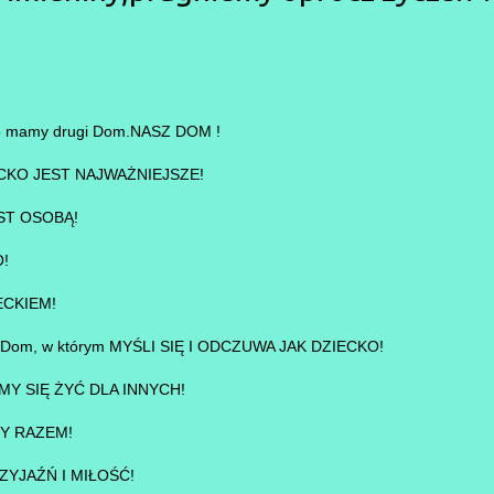
,bo mamy drugi Dom.NASZ DOM !
IECKO JEST NAJWAŻNIEJSZE!
ST OSOBĄ!
O!
ECKIEM!
 Dom, w którym MYŚLI SIĘ I ODCZUWA JAK DZIECKO!
YMY SIĘ ŻYĆ DLA INNYCH!
MY RAZEM!
RZYJAŹŃ I MIŁOŚĆ!