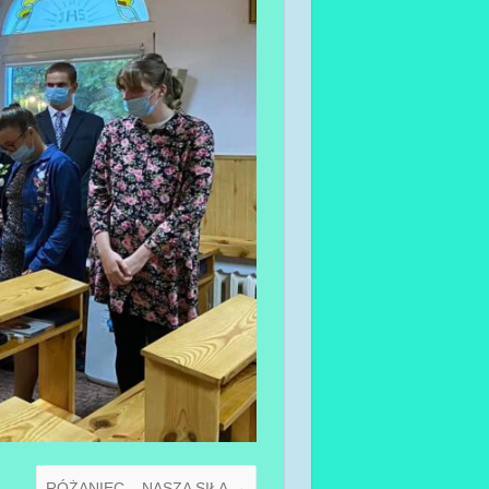
RÓŻANIEC – NASZA SIŁA
→