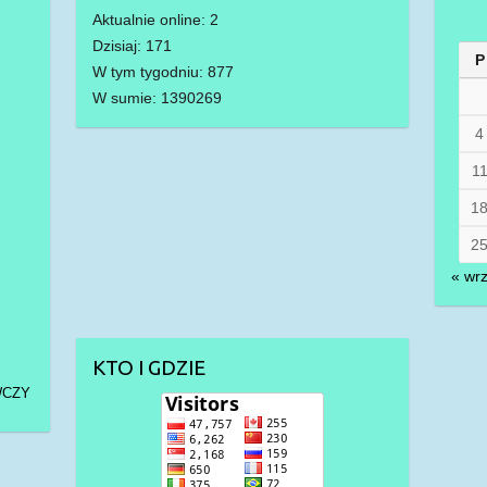
Aktualnie online: 2
Dzisiaj: 171
P
W tym tygodniu: 877
W sumie: 1390269
4
1
1
2
« wr
KTO I GDZIE
WCZY