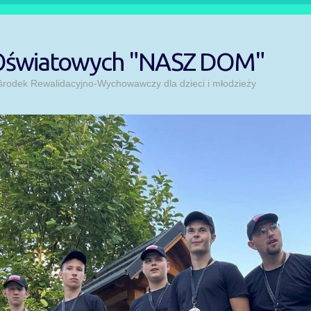
 Oświatowych "NASZ DOM"
odek Rewalidacyjno-Wychowawczy dla dzieci i młodzieży