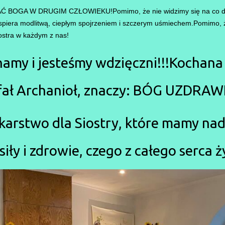
 BOGA W DRUGIM CZŁOWIEKU!Pomimo, że nie widzimy się na co dz
spiera modlitwą, ciepłym spojrzeniem i szczerym uśmiechem.Pomimo, że
ostra w każdym z nas!
hamy i jesteśmy wdzięczni!!!Kochana
fał Archanioł, znaczy: BÓG UZDRAW
arstwo dla Siostry, które mamy nadz
siły i zdrowie, czego z całego serca 