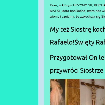
Dom, w którym UCZYMY SIĘ KOCHAĆ
MATKI, która nas kocha, która nas w
wiemy i czujemy, że zakochała się Si
My też Siostrę koc
Rafaelo!Święty Ra
Przygotował On lek
przywróci Siostrze 