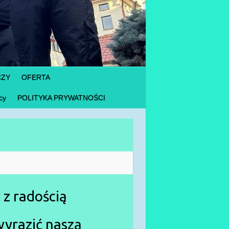
CZY
OFERTA
cy
POLITYKA PRYWATNOŚCI
z radością
wyrazić naszą