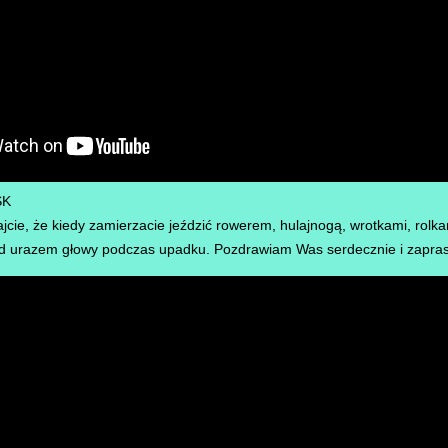
SK
cie, że kiedy zamierzacie jeździć rowerem, hulajnogą, wrotkami, rolka
ed urazem głowy podczas upadku. Pozdrawiam Was serdecznie i zapras