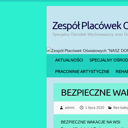
Skip
to
content
Zespół Placówek
Specjalny Ośrodek Wychowawczy oraz Ośr
AKTUALNOŚCI
SPECJALNY OŚRO
PRACOWNIE ARTYSTYCZNE
REHAB
BEZPIECZNE WA
admin
1 lipca 2020
Bez kateg
BEZPIECZNE WAKACJE NA WSI