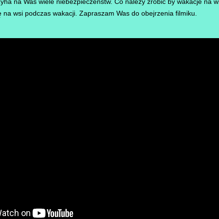
yha na Was wiele niebezpieczeństw. Co należy zrobić by wakacje na w
na wsi podczas wakacji. Zapraszam Was do obejrzenia filmiku.