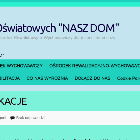
 Oświatowych "NASZ DOM"
odek Rewalidacyjno-Wychowawczy dla dzieci i młodzieży
DEK WYCHOWAWCZY
OŚRODEK REWALIDACYJNO-WYCHOWAW
ILITACJA
CO NAS WYRÓŻNIA
DOŁĄCZ DO NAS
Cookie Poli
KACJE
orii
Brak odpowiedzi