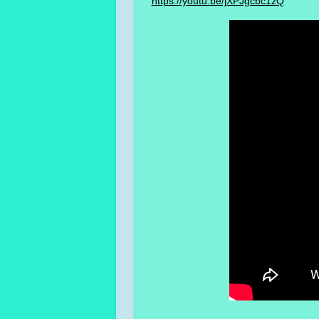
https://youtu.be/jXPJgcbc1zQ