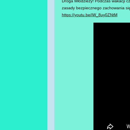
Droga Młodzieży! Podczas wakacji cz
zasady bezpiecznego zachowania się 
https://youtu.be/iW_8uy0ZNtM