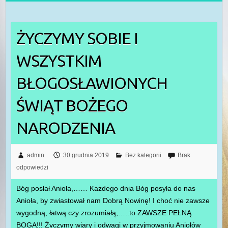
ŻYCZYMY SOBIE I
WSZYSTKIM
BŁOGOSŁAWIONYCH
ŚWIĄT BOŻEGO
NARODZENIA
admin
30 grudnia 2019
Bez kategorii
Brak
odpowiedzi
Bóg posłał Anioła,…… Każdego dnia Bóg posyła do nas
Anioła, by zwiastował nam Dobrą Nowinę! I choć nie zawsze
wygodną, łatwą czy zrozumiałą,…..to ZAWSZE PEŁNĄ
BOGA!!! Życzymy wiary i odwagi w przyjmowaniu Aniołów