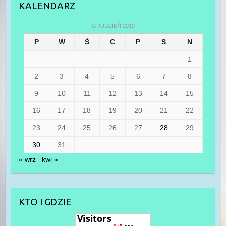
KALENDARZ
GRUDZIEŃ 2019
P
W
Ś
C
P
S
N
1
2
3
4
5
6
7
8
9
10
11
12
13
14
15
16
17
18
19
20
21
22
23
24
25
26
27
28
29
30
31
« wrz
kwi »
KTO I GDZIE