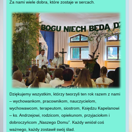
Za nami wiele dobra, które zostaje w sercach.
Dziękujemy wszystkim, którzy tworzyli ten rok razem z nami
– wychowankom, pracownikom, nauczycielom,
wychowawcom, terapeutom, siostrom, Księdzu Kapelanowi
– ks. Andrzejowi, rodzicom, opiekunom, przyjaciołom i
dobroczyńcom „Naszego Domu”. Każdy wniósł coś
ważnego, każdy zostawił swój ślad.