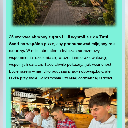
25 czerwca chłopcy z grup I i III wybrali się do Tutti
Santi na wspólną pizzę
, aby
podsumować mijający rok
szkolny.
W miłej atmosferze był czas na rozmowy,
wspomnienia, dzielenie się wrażeniami oraz ewaluację
wspólnych działań. Takie chwile pokazują, jak ważne jest
bycie razem – nie tylko podczas pracy i obowiązków, ale
także przy stole, w rozmowie i zwykłej codziennej radości.