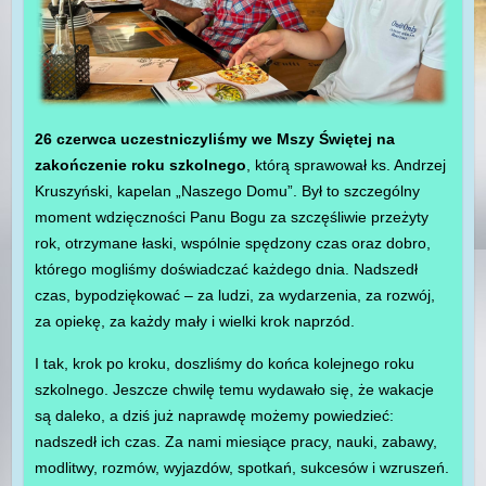
26 czerwca uczestniczyliśmy we Mszy Świętej na
zakończenie roku szkolnego
, którą sprawował ks. Andrzej
Kruszyński, kapelan „Naszego Domu”. Był to szczególny
moment wdzięczności Panu Bogu za szczęśliwie przeżyty
rok, otrzymane łaski, wspólnie spędzony czas oraz dobro,
którego mogliśmy doświadczać każdego dnia. Nadszedł
czas, bypodziękować – za ludzi, za wydarzenia, za rozwój,
za opiekę, za każdy mały i wielki krok naprzód.
I tak, krok po kroku, doszliśmy do końca kolejnego roku
szkolnego. Jeszcze chwilę temu wydawało się, że wakacje
są daleko, a dziś już naprawdę możemy powiedzieć:
nadszedł ich czas. Za nami miesiące pracy, nauki, zabawy,
modlitwy, rozmów, wyjazdów, spotkań, sukcesów i wzruszeń.