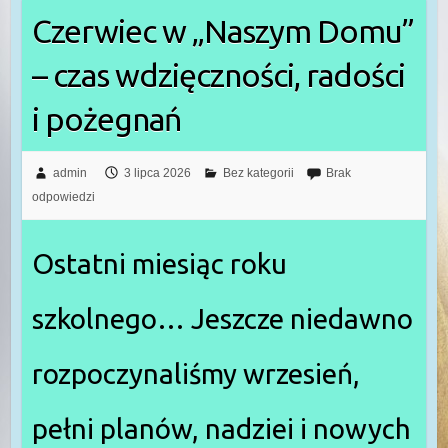
Czerwiec w „Naszym Domu”
– czas wdzięczności, radości
i pożegnań
admin
3 lipca 2026
Bez kategorii
Brak
odpowiedzi
Ostatni miesiąc roku
szkolnego… Jeszcze niedawno
rozpoczynaliśmy wrzesień,
pełni planów, nadziei i nowych