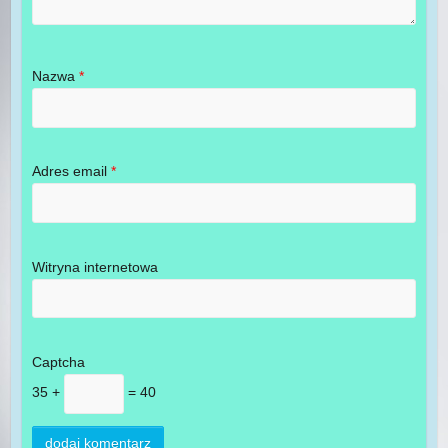
Nazwa
*
Adres email
*
Witryna internetowa
Captcha
35 +
= 40