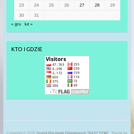
23
24
25
26
27
28
29
30
31
« gru
lut »
KTO I GDZIE
Copyright © 2026
Zespół Placówek Oświatowych "NASZ DOM"
. Theme by