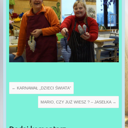
←
KARNAWAŁ „DZIECI ŚWIATA”
MARIO, CZY JUŻ WIESZ ? – JASEŁKA
→