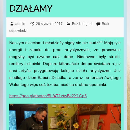
DZIAŁAMY
admin
28 stycznia 2017
Bez kategorii
Brak
odpowiedzi
Naszym dzieciom i młodzieży nigdy się nie nudzi!!! Mają tyle
energii i zapału do prac artystycznych, że pracownie
mogłyby być czynne całą dobę. Niedawno były stroiki,
renifery i choinki. Dopiero kilkanaście dni po świętach a już
nasi artyści przygotowują kolejne dzieła artystyczne. Już
niedługo dzień Babci i Dziadka, a zaraz po feriach świętego
Walentego więc coś trzeba mieć na drobne upominki.
https://goo.gl/photos/5Lf4T1ztwBk2X1Gp6