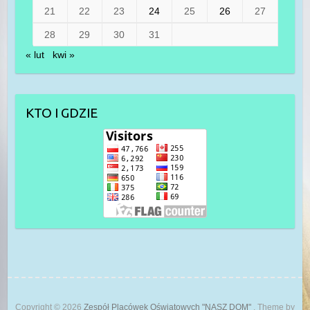
21
22
23
24
25
26
27
28
29
30
31
« lut
kwi »
KTO I GDZIE
Copyright © 2026
Zespół Placówek Oświatowych "NASZ DOM"
. Theme by