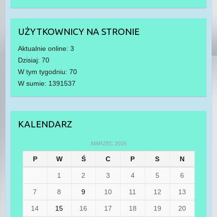
UŻYTKOWNICY NA STRONIE
Aktualnie online: 3
Dzisiaj: 70
W tym tygodniu: 70
W sumie: 1391537
KALENDARZ
MARZEC 2016
P
W
Ś
C
P
S
N
1
2
3
4
5
6
7
8
9
10
11
12
13
14
15
16
17
18
19
20