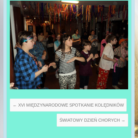
←
XVI MIĘDZYNARODOWE SPOTKANIE KOLĘDNIKÓW
ŚWIATOWY DZIEŃ CHORYCH
→