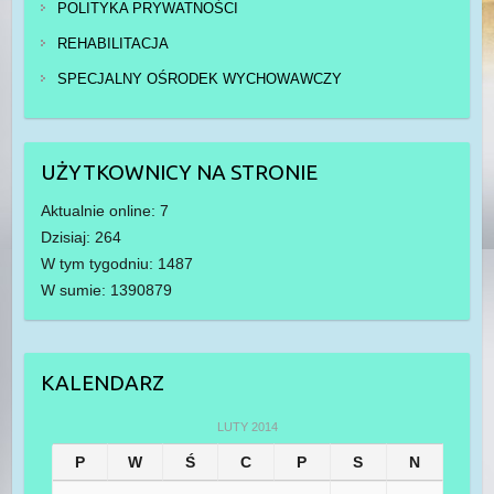
POLITYKA PRYWATNOŚCI
REHABILITACJA
SPECJALNY OŚRODEK WYCHOWAWCZY
UŻYTKOWNICY NA STRONIE
Aktualnie online: 7
Dzisiaj: 264
W tym tygodniu: 1487
W sumie: 1390879
KALENDARZ
LUTY 2014
P
W
Ś
C
P
S
N