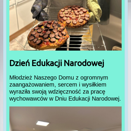
Dzień Edukacji Narodowej
Młodzież Naszego Domu z ogromnym
zaangażowaniem, sercem i wysiłkiem
wyraziła swoją wdzięczność za pracę
wychowawców w Dniu Edukacji Narodowej.