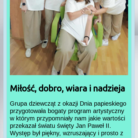
Miłość, dobro, wiara i nadzieja
Grupa dziewcząt z okazji Dnia papieskiego
przygotowała bogaty program artystyczny
w którym przypomniały nam jakie wartości
przekazał światu święty Jan Paweł II.
Występ był piękny, wzruszający i prosto z