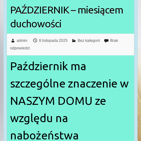
PAŹDZIERNIK – miesiącem
duchowości
admin
8 listopada 2025
Bez kategorii
Brak
odpowiedzi
Październik ma
szczególne znaczenie w
NASZYM DOMU ze
względu na
nabożeństwa