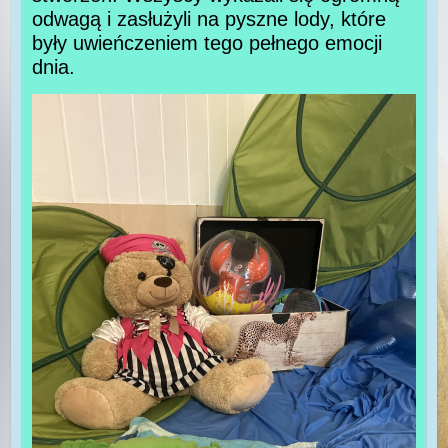
odwagą i zasłużyli na pyszne lody, które
były uwieńczeniem tego pełnego emocji
dnia.