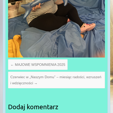
←
MAJOWE WSPOMNIENIA 2025
Czerwiec w „Naszym Domu” – miesiąc radości, wzruszeń
i wdzięczności
→
Dodaj komentarz