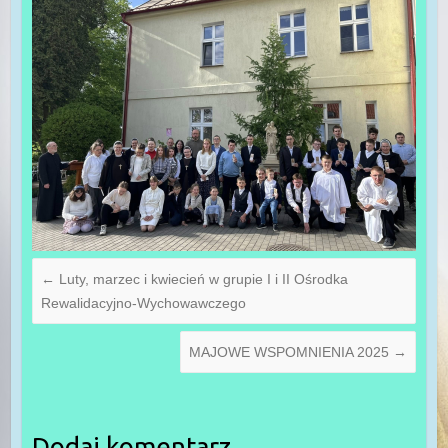
←
Luty, marzec i kwiecień w grupie I i II Ośrodka
Rewalidacyjno-Wychowawczego
MAJOWE WSPOMNIENIA 2025
→
Dodaj komentarz