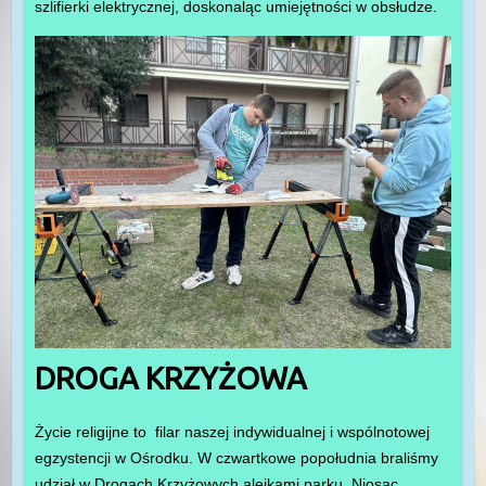
szlifierki elektrycznej, doskonaląc umiejętności w obsłudze.
DROGA KRZYŻOWA
Życie religijne to filar naszej indywidualnej i wspólnotowej
egzystencji w Ośrodku. W czwartkowe popołudnia braliśmy
udział w Drogach Krzyżowych alejkami parku. Niosąc