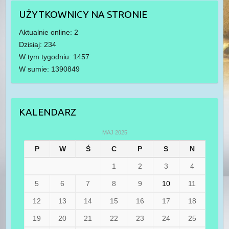
UŻYTKOWNICY NA STRONIE
Aktualnie online: 2
Dzisiaj: 234
W tym tygodniu: 1457
W sumie: 1390849
KALENDARZ
MAJ 2025
P
W
Ś
C
P
S
N
1
2
3
4
5
6
7
8
9
10
11
12
13
14
15
16
17
18
19
20
21
22
23
24
25