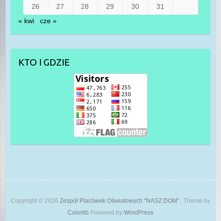
26
27
28
29
30
31
« kwi
cze »
KTO I GDZIE
Copyright © 2026
Zespół Placówek Oświatowych "NASZ DOM"
. Theme by
Colorlib
Powered by
WordPress