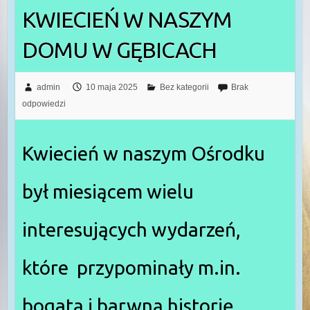
KWIECIEŃ W NASZYM
DOMU W GĘBICACH
admin
10 maja 2025
Bez kategorii
Brak
odpowiedzi
Kwiecień w naszym Ośrodku
był miesiącem wielu
interesujących wydarzeń,
które przypominały m.in.
bogatą i barwną historię