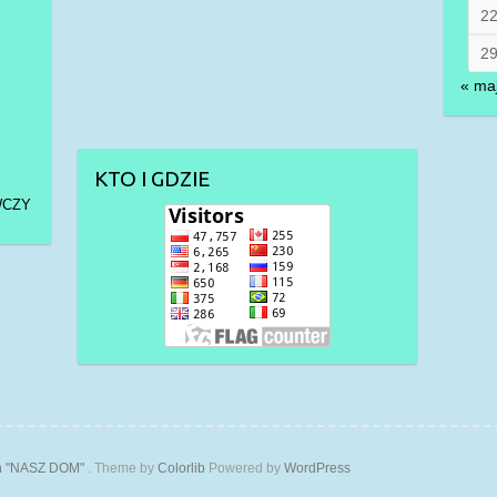
2
2
« ma
KTO I GDZIE
WCZY
ch "NASZ DOM"
. Theme by
Colorlib
Powered by
WordPress