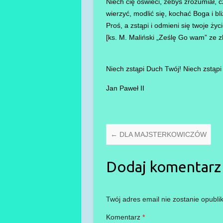
Niech cię oświeci, żebyś zrozumiał, c
wierzyć, modlić się, kochać Boga i bl
Proś, a zstąpi i odmieni się twoje życi
[ks. M. Maliński „Ześlę Go wam” ze z
Niech zstąpi Duch Twój! Niech zstąpi
Jan Paweł II
←
DLA MAJSTERKOWICZÓW
Dodaj komentarz
Twój adres email nie zostanie opubli
Komentarz
*