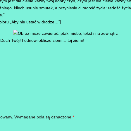
zym jest dla ciebie każdy twój dobry czyn, czym jest dla ciebie każdy tw
iźniego. Niech usunie smutek, a przyniesie ci radość życia: radość życi
e.”
bioru „Aby nie ustać w drodze…”]
 Duch Twój! I odnowi oblicze ziemi… tej ziemi!
kowany.
Wymagane pola są oznaczone
*