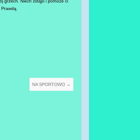
ój grzech. Niech zstąpi i pomoże ci
a Prawdą.
NA SPORTOWO
→