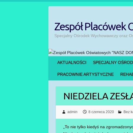
Skip
to
content
Zespół Placówek
Specjalny Ośrodek Wychowawczy oraz Ośr
AKTUALNOŚCI
SPECJALNY OŚRO
PRACOWNIE ARTYSTYCZNE
REHAB
NIEDZIELA ZES
admin
8 czerwca 2020
Bez k
„To nie tylko kiedyś na zgromadzonyc