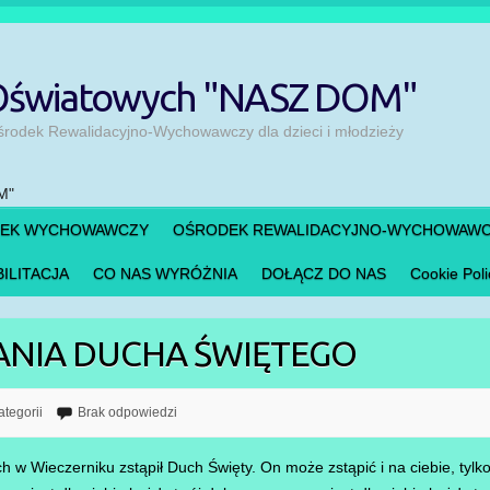
 Oświatowych "NASZ DOM"
odek Rewalidacyjno-Wychowawczy dla dzieci i młodzieży
DEK WYCHOWAWCZY
OŚRODEK REWALIDACYJNO-WYCHOWAW
ILITACJA
CO NAS WYRÓŻNIA
DOŁĄCZ DO NAS
Cookie Poli
ŁANIA DUCHA ŚWIĘTEGO
ategorii
Brak odpowiedzi
h w Wieczerniku zstąpił Duch Święty. On może zstąpić i na ciebie, tylko