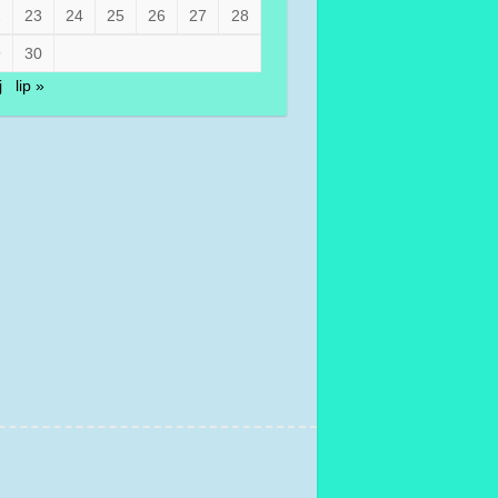
2
23
24
25
26
27
28
9
30
j
lip »