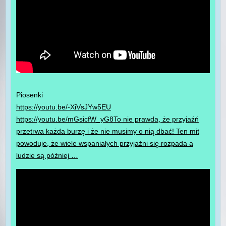
Piosenki
https://youtu.be/-XiVsJYw5EU
https://youtu.be/mGsicfW_yG8
To nie prawda, że przyjaźń
przetrwa każda burzę i że nie musimy o nią dbać! Ten mit
powoduje, że wiele wspaniałych przyjaźni się rozpada a
ludzie są później …