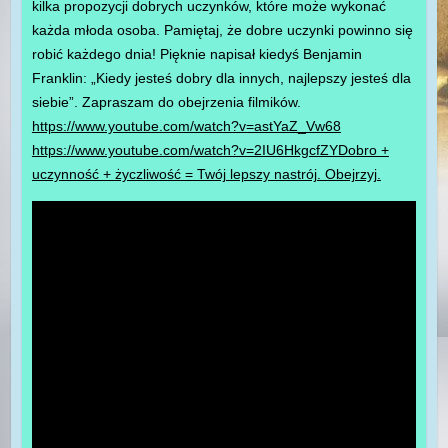
kilka propozycji dobrych uczynków, które może wykonać
każda młoda osoba. Pamiętaj, że dobre uczynki powinno się
robić każdego dnia! Pięknie napisał kiedyś Benjamin
Franklin: „Kiedy jesteś dobry dla innych, najlepszy jesteś dla
siebie”. Zapraszam do obejrzenia filmików.
https://www.youtube.com/watch?v=astYaZ_Vw68
https://www.youtube.com/watch?v=2IU6HkgcfZY
Dobro +
uczynność + życzliwość = Twój lepszy nastrój. Obejrzyj.