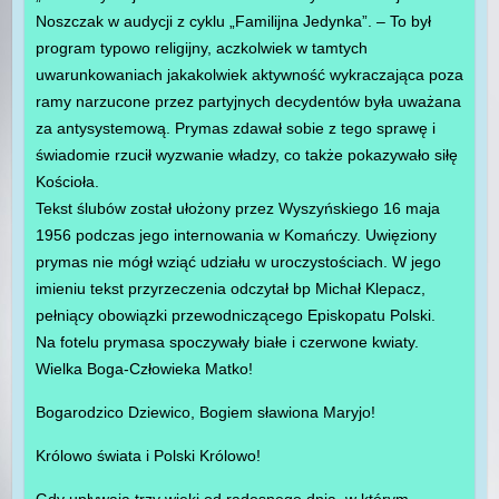
Noszczak w audycji z cyklu „Familijna Jedynka”. – To był
program typowo religijny, aczkolwiek w tamtych
uwarunkowaniach jakakolwiek aktywność wykraczająca poza
ramy narzucone przez partyjnych decydentów była uważana
za antysystemową. Prymas zdawał sobie z tego sprawę i
świadomie rzucił wyzwanie władzy, co także pokazywało siłę
Kościoła.
Tekst ślubów został ułożony przez Wyszyńskiego 16 maja
1956 podczas jego internowania w Komańczy. Uwięziony
prymas nie mógł wziąć udziału w uroczystościach. W jego
imieniu tekst przyrzeczenia odczytał bp Michał Klepacz,
pełniący obowiązki przewodniczącego Episkopatu Polski.
Na fotelu prymasa spoczywały białe i czerwone kwiaty.
Wielka Boga-Człowieka Matko!
Bogarodzico Dziewico, Bogiem sławiona Maryjo!
Królowo świata i Polski Królowo!
Gdy upływają trzy wieki od radosnego dnia, w którym