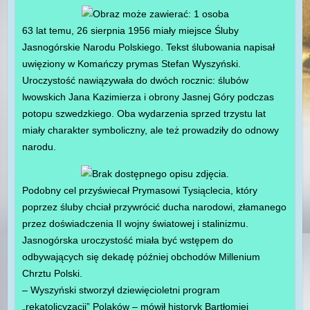
63 lat temu, 26 sierpnia 1956 miały miejsce Śluby
Jasnogórskie Narodu Polskiego. Tekst ślubowania napisał
uwięziony w Komańczy prymas Stefan Wyszyński.
Uroczystość nawiązywała do dwóch rocznic: ślubów
lwowskich Jana Kazimierza i obrony Jasnej Góry podczas
potopu szwedzkiego. Oba wydarzenia sprzed trzystu lat
miały charakter symboliczny, ale też prowadziły do odnowy
narodu.
Podobny cel przyświecał Prymasowi Tysiąclecia, który
poprzez śluby chciał przywrócić ducha narodowi, złamanego
przez doświadczenia II wojny światowej i stalinizmu.
Jasnogórska uroczystość miała być wstępem do
odbywających się dekadę później obchodów Millenium
Chrztu Polski.
– Wyszyński stworzył dziewięcioletni program
„rekatolicyzacji” Polaków – mówił historyk Bartłomiej