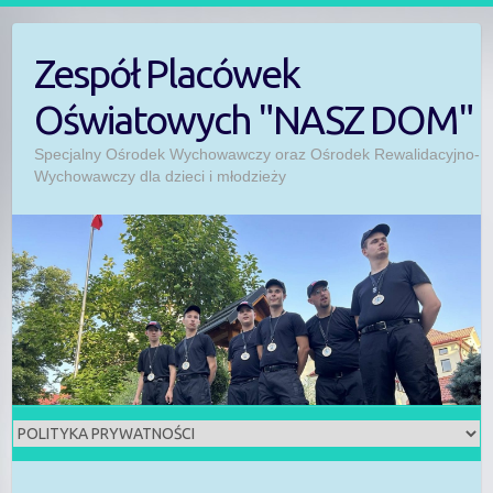
Skip
to
Zespół Placówek
content
Oświatowych "NASZ DOM"
Specjalny Ośrodek Wychowawczy oraz Ośrodek Rewalidacyjno-
Wychowawczy dla dzieci i młodzieży