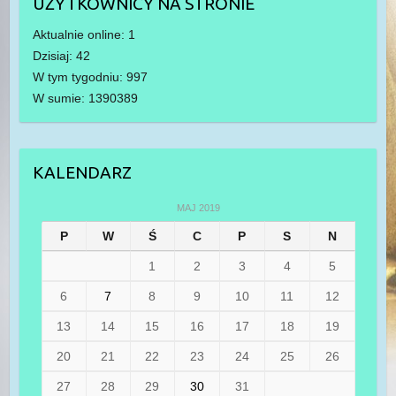
UŻYTKOWNICY NA STRONIE
Aktualnie online: 1
Dzisiaj: 42
W tym tygodniu: 997
W sumie: 1390389
KALENDARZ
MAJ 2019
P
W
Ś
C
P
S
N
1
2
3
4
5
6
7
8
9
10
11
12
13
14
15
16
17
18
19
20
21
22
23
24
25
26
27
28
29
30
31