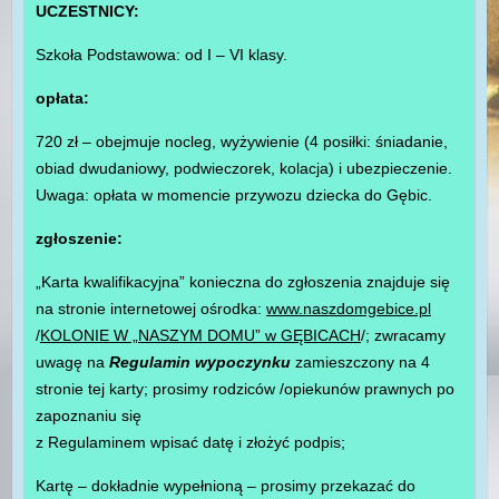
UCZESTNICY:
Szkoła Podstawowa: od I – VI klasy.
opłata:
720 zł – obejmuje nocleg, wyżywienie (4 posiłki: śniadanie,
obiad dwudaniowy, podwieczorek, kolacja) i ubezpieczenie.
Uwaga: opłata w momencie przywozu dziecka do Gębic.
zgłoszenie:
„Karta kwalifikacyjna” konieczna do zgłoszenia znajduje się
na stronie internetowej ośrodka:
www.naszdomgebice.pl
/
KOLONIE W „NASZYM DOMU” w GĘBICACH
/; zwracamy
uwagę na
Regulamin wypoczynku
zamieszczony na 4
stronie tej karty; prosimy rodziców /opiekunów prawnych po
zapoznaniu się
z Regulaminem wpisać datę i złożyć podpis;
Kartę – dokładnie wypełnioną – prosimy przekazać do