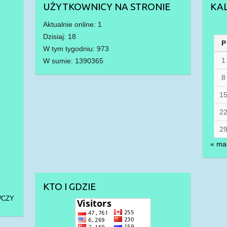
UŻYTKOWNICY NA STRONIE
KA
Aktualnie online: 1
Dzisiaj: 18
P
W tym tygodniu: 973
1
W sumie: 1390365
8
1
2
2
« ma
KTO I GDZIE
WCZY