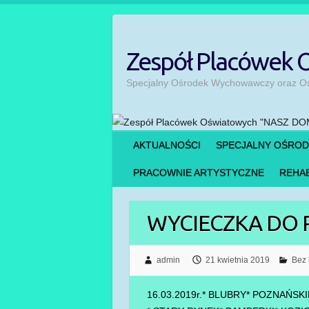
Skip
to
content
Zespół Placówek
Specjalny Ośrodek Wychowawczy oraz Ośr
AKTUALNOŚCI
SPECJALNY OŚRO
PRACOWNIE ARTYSTYCZNE
REHAB
WYCIECZKA DO 
admin
21 kwietnia 2019
Bez 
16.03.2019r.* BLUBRY* POZNAŃSK