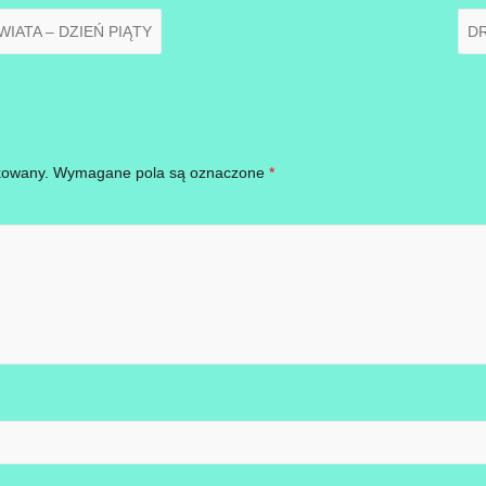
IATA – DZIEŃ PIĄTY
D
kowany.
Wymagane pola są oznaczone
*