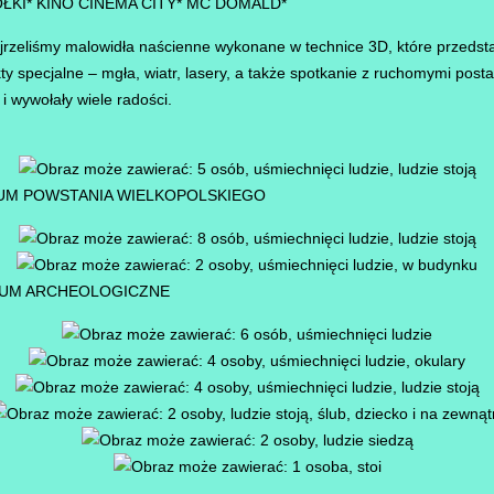
OŁKI* KINO CINEMA CITY* MC DOMALD*
jrzeliśmy malowidła naścienne wykonane w technice 3D, które przedst
y specjalne – mgła, wiatr, lasery, a także spotkanie z ruchomymi post
i wywołały wiele radości.
UM POWSTANIA WIELKOPOLSKIEGO
EUM ARCHEOLOGICZNE