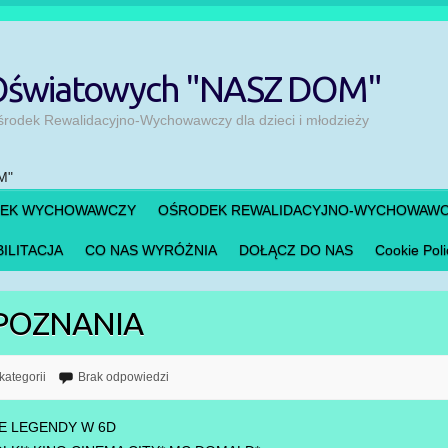
 Oświatowych "NASZ DOM"
odek Rewalidacyjno-Wychowawczy dla dzieci i młodzieży
DEK WYCHOWAWCZY
OŚRODEK REWALIDACYJNO-WYCHOWAW
ILITACJA
CO NAS WYRÓŻNIA
DOŁĄCZ DO NAS
Cookie Poli
POZNANIA
kategorii
Brak odpowiedzi
IE LEGENDY W 6D