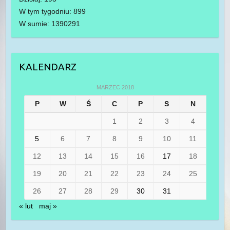
W tym tygodniu: 899
W sumie: 1390291
KALENDARZ
MARZEC 2018
P
W
Ś
C
P
S
N
1
2
3
4
5
6
7
8
9
10
11
12
13
14
15
16
17
18
19
20
21
22
23
24
25
26
27
28
29
30
31
« lut
maj »