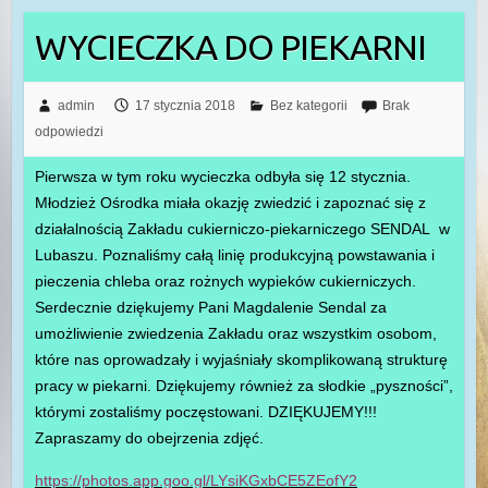
WYCIECZKA DO PIEKARNI
admin
17 stycznia 2018
Bez kategorii
Brak
odpowiedzi
Pierwsza w tym roku wycieczka odbyła się 12 stycznia.
Młodzież Ośrodka miała okazję zwiedzić i zapoznać się z
działalnością Zakładu cukierniczo-piekarniczego SENDAL w
Lubaszu. Poznaliśmy całą linię produkcyjną powstawania i
pieczenia chleba oraz rożnych wypieków cukierniczych.
Serdecznie dziękujemy Pani Magdalenie Sendal za
umożliwienie zwiedzenia Zakładu oraz wszystkim osobom,
które nas oprowadzały i wyjaśniały skomplikowaną strukturę
pracy w piekarni. Dziękujemy również za słodkie „pyszności”,
którymi zostaliśmy poczęstowani. DZIĘKUJEMY!!!
Zapraszamy do obejrzenia zdjęć.
https://photos.app.goo.gl/LYsiKGxbCE5ZEofY2