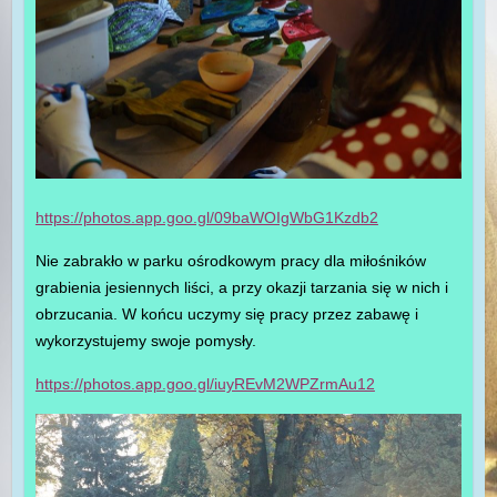
https://photos.app.goo.gl/09baWOIgWbG1Kzdb2
Nie zabrakło w parku ośrodkowym pracy dla miłośników
grabienia jesiennych liści, a przy okazji tarzania się w nich i
obrzucania. W końcu uczymy się pracy przez zabawę i
wykorzystujemy swoje pomysły.
https://photos.app.goo.gl/iuyREvM2WPZrmAu12