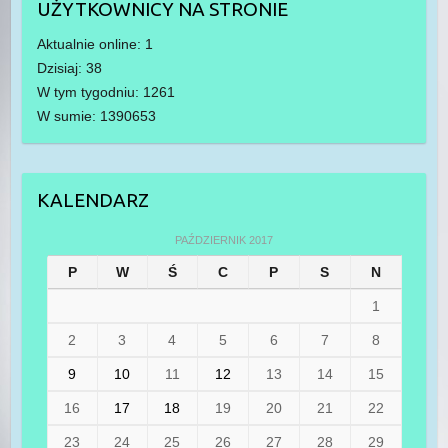
UŻYTKOWNICY NA STRONIE
Aktualnie online: 1
Dzisiaj: 38
W tym tygodniu: 1261
W sumie: 1390653
KALENDARZ
PAŹDZIERNIK 2017
P
W
Ś
C
P
S
N
1
2
3
4
5
6
7
8
9
10
11
12
13
14
15
16
17
18
19
20
21
22
23
24
25
26
27
28
29