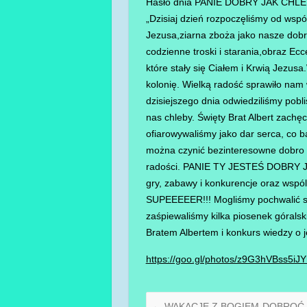
Hasło dnia PANIE DOBRY JAK CHL
„Dzisiaj dzień rozpoczęliśmy od wspó
Jezusa,ziarna zboża jako nasze dobre
codzienne troski i starania,obraz E
które stały się Ciałem i Krwią Jezusa
kolonię. Wielką radość sprawiło nam 
dzisiejszego dnia odwiedziliśmy pobl
nas chleby. Święty Brat Albert zach
ofiarowywaliśmy jako dar serca, co b
można czynić bezinteresowne dobro l
radości. PANIE TY JESTEŚ DOBRY 
gry, zabawy i konkurencje oraz wspól
SUPEEEEER!!! Mogliśmy pochwalić się
zaśpiewaliśmy kilka piosenek góralsk
Bratem Albertem i konkurs wiedzy o j
https://goo.gl/photos/z9G3hVBss5iJ
←
WAKACJE Z BOGIEM-DOBROĆ 