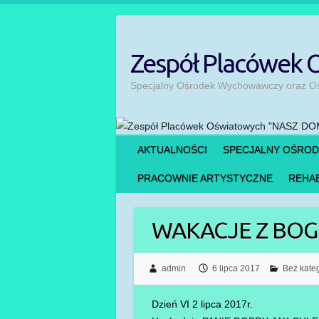
Skip
to
content
Zespół Placówek
Specjalny Ośrodek Wychowawczy oraz Ośr
AKTUALNOŚCI
SPECJALNY OŚRO
PRACOWNIE ARTYSTYCZNE
REHAB
WAKACJE Z BOGI
admin
6 lipca 2017
Bez kateg
Dzień VI 2 lipca 2017r.