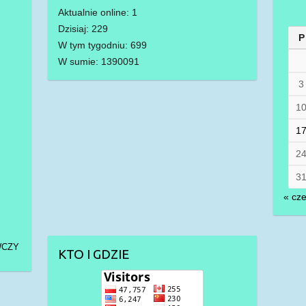
Aktualnie online: 1
Dzisiaj: 229
P
W tym tygodniu: 699
W sumie: 1390091
3
1
1
2
3
« cz
WCZY
KTO I GDZIE