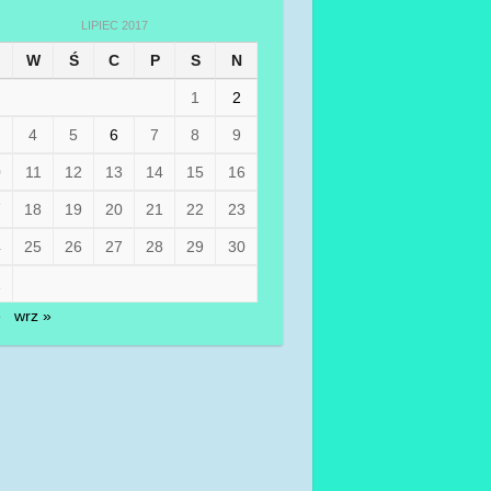
LIPIEC 2017
W
Ś
C
P
S
N
1
2
4
5
6
7
8
9
0
11
12
13
14
15
16
7
18
19
20
21
22
23
4
25
26
27
28
29
30
1
e
wrz »