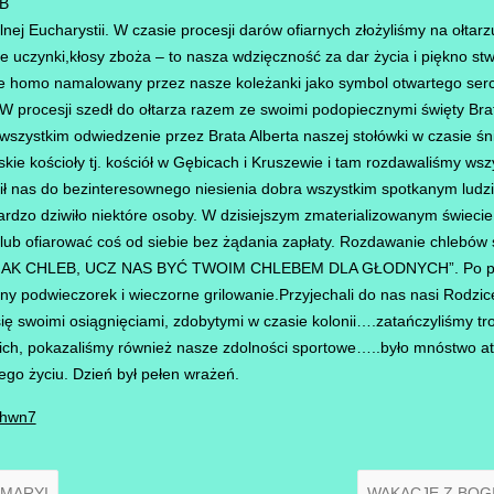
EB
lnej Eucharystii. W czasie procesji darów ofiarnych złożyliśmy na ołtar
 uczynki,kłosy zboża – to nasza wdzięczność za dar życia i piękno stwo
cce homo namalowany przez nasze koleżanki jako symbol otwartego serc
.W procesji szedł do ołtarza razem ze swoimi podopiecznymi święty Brat
wszystkim odwiedzenie przez Brata Alberta naszej stołówki w czasie śn
iskie kościoły tj. kościół w Gębicach i Kruszewie i tam rozdawaliśmy w
ęcił nas do bezinteresownego niesienia dobra wszystkim spotkanym ludz
ardzo dziwiło niektóre osoby. W dzisiejszym zmaterializowanym świecie
ub ofiarować coś od siebie bez żądania zapłaty. Rozdawanie chlebów sp
JAK CHLEB, UCZ NAS BYĆ TWOIM CHLEBEM DLA GŁODNYCH”. Po połudn
ny podwieczorek i wieczorne grilowanie.Przyjechali do nas nasi Rodzic
 swoimi osiągnięciami, zdobytymi w czasie kolonii….zatańczyliśmy tr
ich, pokazaliśmy również nasze zdolności sportowe…..było mnóstwo atrak
ego życiu. Dzień był pełen wrażeń.
Yhwn7
MARYI
WAKACJE Z BOG