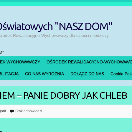
 Oświatowych "NASZ DOM"
odek Rewalidacyjno-Wychowawczy dla dzieci i młodzieży
DEK WYCHOWAWCZY
OŚRODEK REWALIDACYJNO-WYCHOWAW
ILITACJA
CO NAS WYRÓŻNIA
DOŁĄCZ DO NAS
Cookie Poli
EM – PANIE DOBRY JAK CHLEB
orii
Brak odpowiedzi