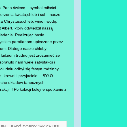
zu Pana świecę – symbol miłości
rzenia świata,chleb i sól – nasze
a Chrystusa,chleb, wino i
wodę,
 Albert, który odwiedził naszą
iadania. Realizując hasło
szystkim parafianom upieczone przez
iom. Dlatego nasze chleby
 ludziom trudno jest zrozumieć,że
rawiło nam wiele satysfakcji i
iu odbył się festyn rodzinny,
e, krewni i przyjaciele….BYŁO
ochę układów tanecznych,
cji!!! Po kolacji kolejne spotkanie z
IEM – BĄDŹ DOBRY JAK CHLEB
→