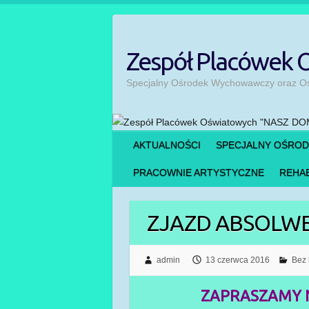
Skip
to
content
Zespół Placówek
Specjalny Ośrodek Wychowawczy oraz Ośr
AKTUALNOŚCI
SPECJALNY OŚRO
PRACOWNIE ARTYSTYCZNE
REHAB
ZJAZD ABSOLW
admin
13 czerwca 2016
Bez 
ZAPRASZAMY 