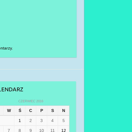
ntarzy.
LENDARZ
CZERWIEC 2016
W
Ś
C
P
S
N
1
2
3
4
5
7
8
9
10
11
12