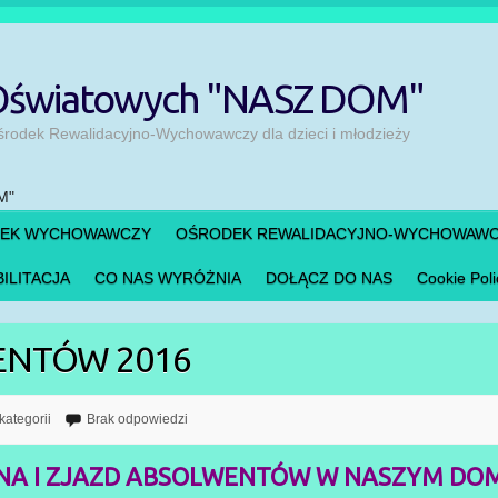
 Oświatowych "NASZ DOM"
odek Rewalidacyjno-Wychowawczy dla dzieci i młodzieży
DEK WYCHOWAWCZY
OŚRODEK REWALIDACYJNO-WYCHOWAW
ILITACJA
CO NAS WYRÓŻNIA
DOŁĄCZ DO NAS
Cookie Poli
ENTÓW 2016
kategorii
Brak odpowiedzi
NA I ZJAZD ABSOLWENTÓW W NASZYM DOM