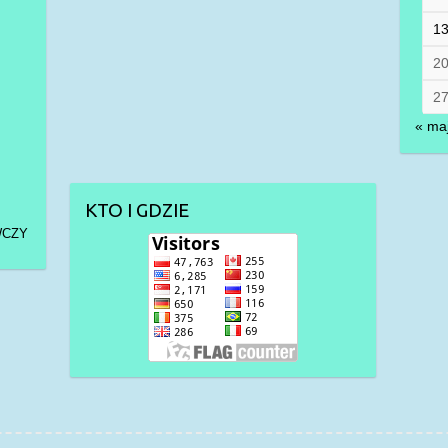
1
2
2
« ma
KTO I GDZIE
WCZY