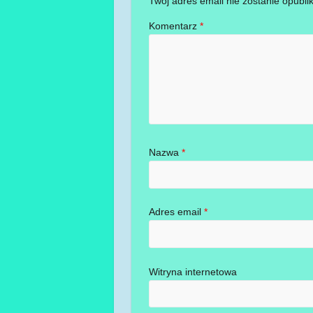
Twój adres email nie zostanie opubli
Komentarz
*
Nazwa
*
Adres email
*
Witryna internetowa