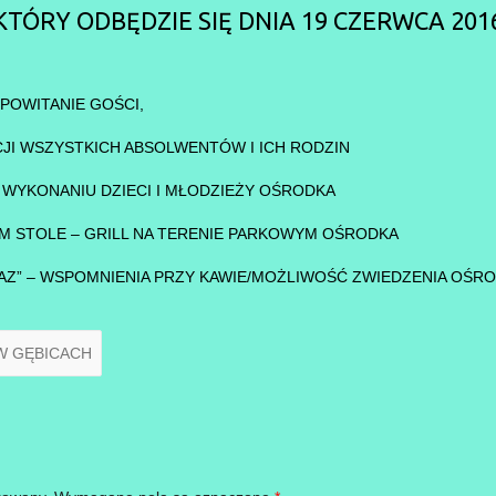
KTÓRY ODBĘDZIE SIĘ DNIA 19 CZERWCA 201
POWITANIE GOŚCI,
JI WSZYSTKICH ABSOLWENTÓW I ICH RODZIN
WYKONANIU DZIECI I MŁODZIEŻY OŚRODKA
M STOLE – GRILL NA TERENIE PARKOWYM OŚRODKA
RAZ” – WSPOMNIENIA PRZY KAWIE/MOŻLIWOŚĆ ZWIEDZENIA OŚR
W GĘBICACH