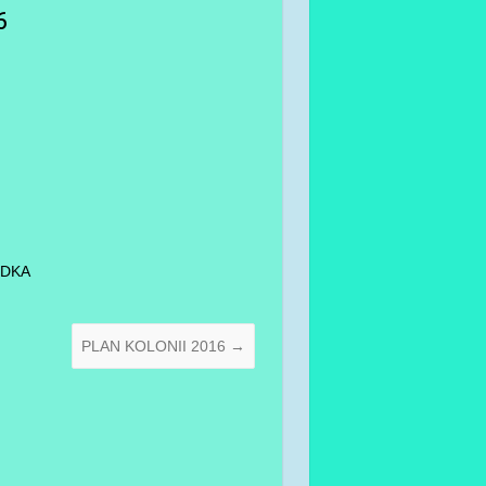
6
ODKA
PLAN KOLONII 2016
→