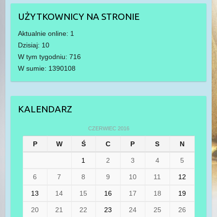
UŻYTKOWNICY NA STRONIE
Aktualnie online: 1
Dzisiaj: 10
W tym tygodniu: 716
W sumie: 1390108
KALENDARZ
CZERWIEC 2016
P
W
Ś
C
P
S
N
1
2
3
4
5
6
7
8
9
10
11
12
13
14
15
16
17
18
19
20
21
22
23
24
25
26