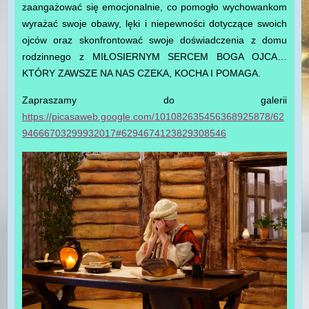
zaangażować się emocjonalnie, co pomogło wychowankom
wyrażać swoje obawy, lęki i niepewności dotyczące swoich
ojców oraz skonfrontować swoje doświadczenia z domu
rodzinnego z MIŁOSIERNYM SERCEM BOGA OJCA…
KTÓRY ZAWSZE NA NAS CZEKA, KOCHA I POMAGA.
Zapraszamy do galerii
https://picasaweb.google.com/101082635456368925878/62
94666703299932017#6294674123829308546