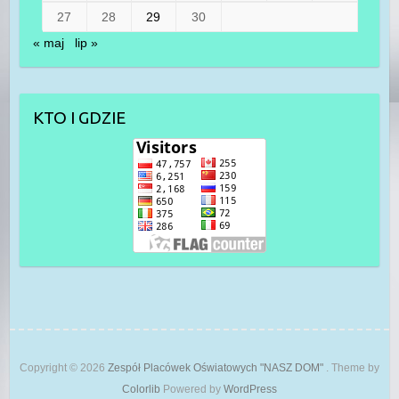
27
28
29
30
« maj
lip »
KTO I GDZIE
Copyright © 2026
Zespół Placówek Oświatowych "NASZ DOM"
. Theme by
Colorlib
Powered by
WordPress