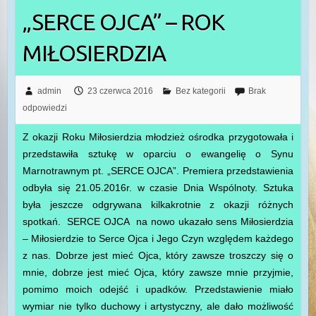
„SERCE OJCA” – ROK
MIŁOSIERDZIA
admin
23 czerwca 2016
Bez kategorii
Brak
odpowiedzi
Z okazji Roku Miłosierdzia młodzież ośrodka przygotowała i
przedstawiła sztukę w oparciu o ewangelię o Synu
Marnotrawnym pt. „SERCE OJCA”. Premiera przedstawienia
odbyła się 21.05.2016r. w czasie Dnia Wspólnoty. Sztuka
była jeszcze odgrywana kilkakrotnie z okazji różnych
spotkań. SERCE OJCA na nowo ukazało sens Miłosierdzia
– Miłosierdzie to Serce Ojca i Jego Czyn względem każdego
z nas. Dobrze jest mieć Ojca, który zawsze troszczy się o
mnie, dobrze jest mieć Ojca, który zawsze mnie przyjmie,
pomimo moich odejść i upadków. Przedstawienie miało
wymiar nie tylko duchowy i artystyczny, ale dało możliwość