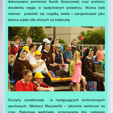
dokonywano pomiarów tkanki tłuszczowej oraz poziomu
dwutlenku węgla w wydychanym powietrzu. Można było
również podzielić się cząstką siebie i zarejestrować jako
dawca szpiku dla chorych na białaczkę.
Drużyny rywalizowały w następujących konkurencjach
sportowych: Warkocz Marysieńki – plecenie warkocza na
czas, Balonowa wędrówka, przeciąganie liny, nabijanie