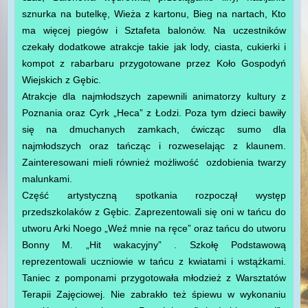
sznurka na butelkę, Wieża z kartonu, Bieg na nartach, Kto
ma więcej piegów i Sztafeta balonów. Na uczestników
czekały dodatkowe atrakcje takie jak lody, ciasta, cukierki i
kompot z rabarbaru przygotowane przez Koło Gospodyń
Wiejskich z Gębic.
Atrakcje dla najmłodszych zapewnili animatorzy kultury z
Poznania oraz Cyrk „Heca” z Łodzi. Poza tym dzieci bawiły
się na dmuchanych zamkach, ćwicząc sumo dla
najmłodszych oraz tańcząc i rozweselając z klaunem.
Zainteresowani mieli również możliwość ozdobienia twarzy
malunkami.
Część artystyczną spotkania rozpoczął występ
przedszkolaków z Gębic. Zaprezentowali się oni w tańcu do
utworu Arki Noego „Weź mnie na ręce” oraz tańcu do utworu
Bonny M. „Hit wakacyjny” . Szkołę Podstawową
reprezentowali uczniowie w tańcu z kwiatami i wstążkami.
Taniec z pomponami przygotowała młodzież z Warsztatów
Terapii Zajęciowej. Nie zabrakło też śpiewu w wykonaniu