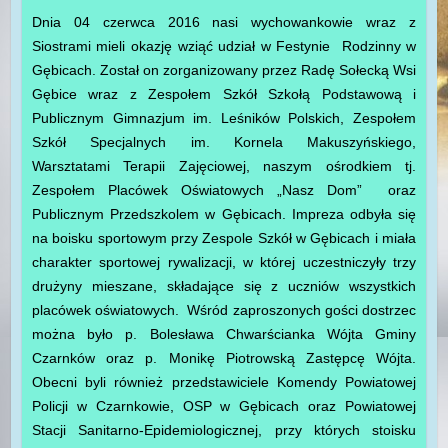
Dnia 04 czerwca 2016 nasi wychowankowie wraz z
Siostrami mieli okazję wziąć udział w Festynie Rodzinny w
Gębicach. Został on zorganizowany przez Radę Sołecką Wsi
Gębice wraz z Zespołem Szkół Szkołą Podstawową i
Publicznym Gimnazjum im. Leśników Polskich, Zespołem
Szkół Specjalnych im. Kornela Makuszyńskiego,
Warsztatami Terapii Zajęciowej, naszym ośrodkiem tj.
Zespołem Placówek Oświatowych „Nasz Dom” oraz
Publicznym Przedszkolem w Gębicach. Impreza odbyła się
na boisku sportowym przy Zespole Szkół w Gębicach i miała
charakter sportowej rywalizacji, w której uczestniczyły trzy
drużyny mieszane, składające się z uczniów wszystkich
placówek oświatowych. Wśród zaproszonych gości dostrzec
można było p. Bolesława Chwarścianka Wójta Gminy
Czarnków oraz p. Monikę Piotrowską Zastępcę Wójta.
Obecni byli również przedstawiciele Komendy Powiatowej
Policji w Czarnkowie, OSP w Gębicach oraz Powiatowej
Stacji Sanitarno-Epidemiologicznej, przy których stoisku