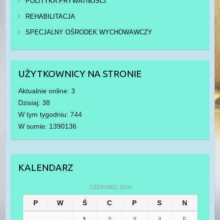
POLITYKA PRYWATNOŚCI
REHABILITACJA
SPECJALNY OŚRODEK WYCHOWAWCZY
UŻYTKOWNICY NA STRONIE
Aktualnie online: 3
Dzisiaj: 38
W tym tygodniu: 744
W sumie: 1390136
KALENDARZ
CZERWIEC 2016
P
W
Ś
C
P
S
N
1
2
3
4
5