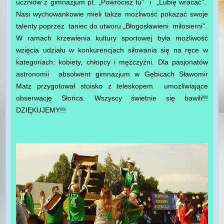
uczniów z gimnazjum pt. „Powrócisz tu” i „Lubię wracać”.
Nasi wychowankowie mieli także możliwość pokazać swoje
talenty poprzez taniec do utworu „Błogosławieni miłosierni”.
W ramach krzewienia kultury sportowej była możliwość
wzięcia udziału w konkurencjach siłowania się na ręce w
kategoriach: kobiety, chłopcy i mężczyźni. Dla pasjonatów
astronomii absolwent gimnazjum w Gębicach Sławomir
Matz przygotował stoisko z teleskopem umożliwiające
obserwację Słońca. Wszyscy świetnie się bawili!!!
DZIĘKUJEMY!!!