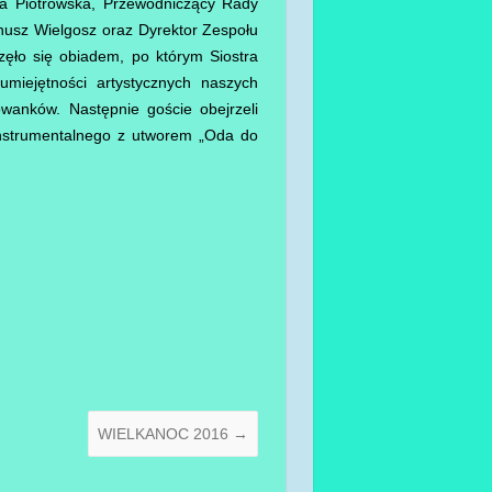
a Piotrowska, Przewodniczący Rady
nusz Wielgosz oraz Dyrektor Zespołu
ło się obiadem, po którym Siostra
miejętności artystycznych naszych
anków. Następnie goście obejrzeli
 instrumentalnego z utworem „Oda do
WIELKANOC 2016
→