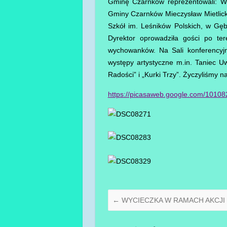
Gminę Czarnków reprezentowali: W
Gminy Czarnków Mieczysław Mietlick
Szkół im. Leśników Polskich, w G
Dyrektor oprowadziła gości po te
wychowanków. Na Sali konferencyj
występy artystyczne m.in. Taniec U
Radości” i „Kurki Trzy”. Życzyliśmy
https://picasaweb.google.com/101
←
WYCIECZKA W RAMACH AKCJI 