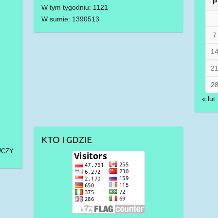
P
W tym tygodniu: 1121
W sumie: 1390513
7
1
2
2
« lut
KTO I GDZIE
WCZY