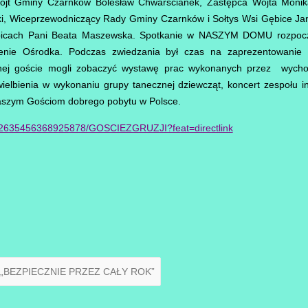
ójt Gminy Czarnków Bolesław Chwarścianek, Zastępca Wójta Monik
i, Wiceprzewodniczący Rady Gminy Czarnków i Sołtys Wsi Gębice Ja
ębicach Pani Beata Maszewska. Spotkanie w NASZYM DOMU rozpoczę
renie Ośrodka. Podczas zwiedzania był czas na zaprezentowanie u
nej goście mogli zobaczyć wystawę prac wykonanych przez wychow
wielbienia w wykonaniu grupy tanecznej dziewcząt, koncert zespołu
 naszym Gościom dobrego pobytu w Polsce.
082635456368925878/GOSCIEZGRUZJI?feat=directlink
„BEZPIECZNIE PRZEZ CAŁY ROK”