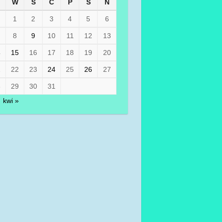
W
Ś
C
P
S
N
1
2
3
4
5
6
8
9
10
11
12
13
4
15
16
17
18
19
20
1
22
23
24
25
26
27
8
29
30
31
kwi »