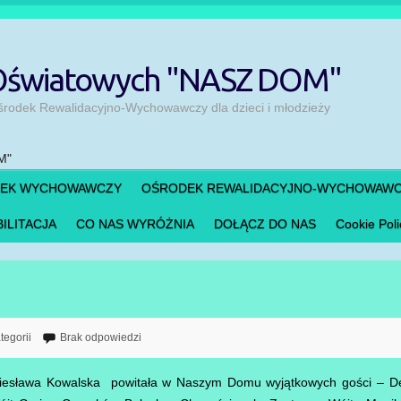
 Oświatowych "NASZ DOM"
odek Rewalidacyjno-Wychowawczy dla dzieci i młodzieży
DEK WYCHOWAWCZY
OŚRODEK REWALIDACYJNO-WYCHOWAW
ILITACJA
CO NAS WYRÓŻNIA
DOŁĄCZ DO NAS
Cookie Poli
tegorii
Brak odpowiedzi
Wiesława Kowalska powitała w Naszym Domu wyjątkowych gości – Del