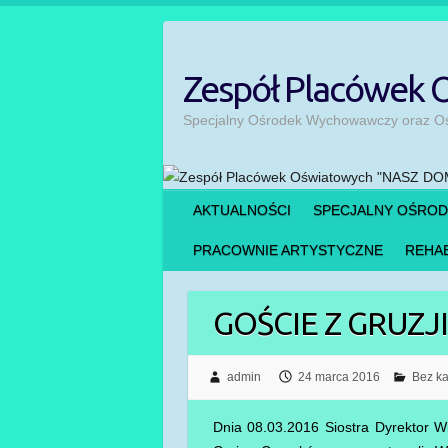
Skip
to
content
Zespół Placówek
Specjalny Ośrodek Wychowawczy oraz Ośr
AKTUALNOŚCI
SPECJALNY OŚRO
PRACOWNIE ARTYSTYCZNE
REHAB
GOŚCIE Z GRUZJI
admin
24 marca 2016
Bez ka
Dnia 08.03.2016 Siostra Dyrektor 