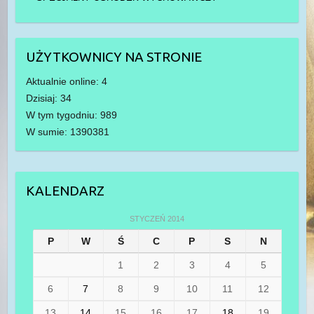
UŻYTKOWNICY NA STRONIE
Aktualnie online: 4
Dzisiaj: 34
W tym tygodniu: 989
W sumie: 1390381
KALENDARZ
STYCZEŃ 2014
P
W
Ś
C
P
S
N
1
2
3
4
5
6
7
8
9
10
11
12
13
14
15
16
17
18
19