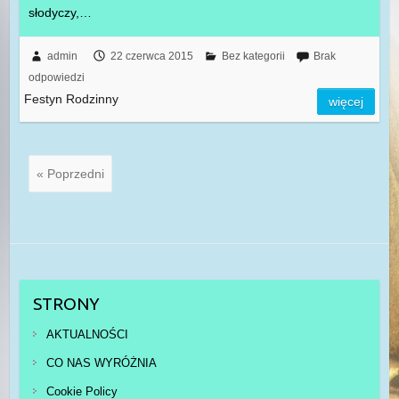
słodyczy,…
admin
22 czerwca 2015
Bez kategorii
Brak
odpowiedzi
Festyn Rodzinny
więcej
« Poprzedni
STRONY
AKTUALNOŚCI
CO NAS WYRÓŻNIA
Cookie Policy