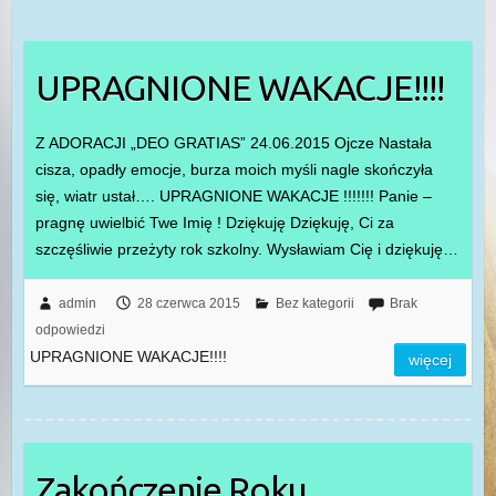
UPRAGNIONE WAKACJE!!!!
Z ADORACJI „DEO GRATIAS” 24.06.2015 Ojcze Nastała
cisza, opadły emocje, burza moich myśli nagle skończyła
się, wiatr ustał…. UPRAGNIONE WAKACJE !!!!!!! Panie –
pragnę uwielbić Twe Imię ! Dziękuję Dziękuję, Ci za
szczęśliwie przeżyty rok szkolny. Wysławiam Cię i dziękuję…
admin
28 czerwca 2015
Bez kategorii
Brak
odpowiedzi
UPRAGNIONE WAKACJE!!!!
więcej
Zakończenie Roku