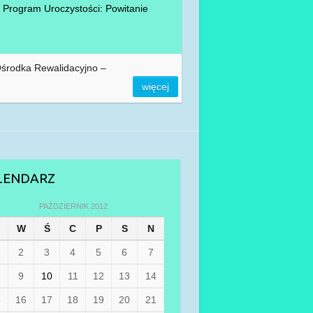
rogram Uroczystości: Powitanie
Ośrodka Rewalidacyjno –
więcej
LENDARZ
PAŹDZIERNIK 2012
W
Ś
C
P
S
N
2
3
4
5
6
7
9
10
11
12
13
14
5
16
17
18
19
20
21