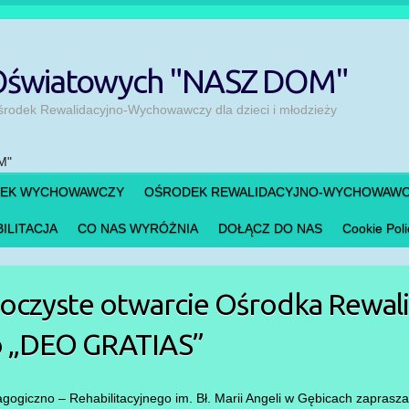
 Oświatowych "NASZ DOM"
odek Rewalidacyjno-Wychowawczy dla dzieci i młodzieży
DEK WYCHOWAWCZY
OŚRODEK REWALIDACYJNO-WYCHOWAW
ILITACJA
CO NAS WYRÓŻNIA
DOŁĄCZ DO NAS
Cookie Poli
oczyste otwarcie Ośrodka Rewali
 „DEO GRATIAS”
giczno – Rehabilitacyjnego im. Bł. Marii Angeli w Gębicach zaprasza