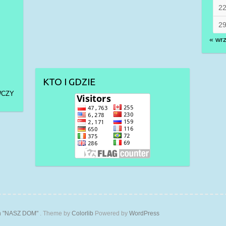
2
2
« wr
KTO I GDZIE
WCZY
ch "NASZ DOM"
. Theme by
Colorlib
Powered by
WordPress