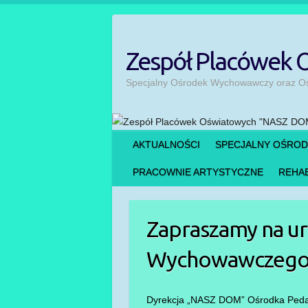
Skip
to
content
Zespół Placówek
Specjalny Ośrodek Wychowawczy oraz Ośr
AKTUALNOŚCI
SPECJALNY OŚRO
PRACOWNIE ARTYSTYCZNE
REHAB
Zapraszamy na ur
Wychowawczego
Dyrekcja „NASZ DOM” Ośrodka Pedago